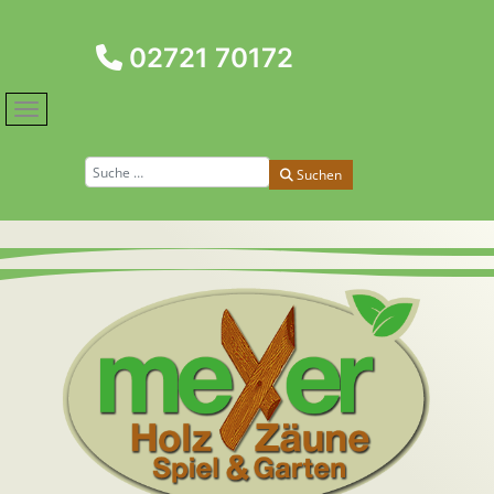
02721 70172
Suchen
Suchen