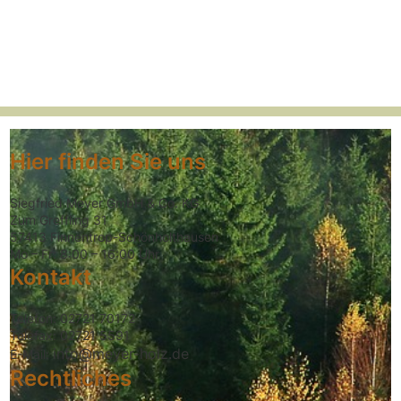
Hier finden Sie uns
Siegfried Meyer GmbH & Co. KG
Zum Greffling 31
57413 Finnentrop-Schönholthausen
Mo – Fr: 8:00 – 16:00 Uhr
Kontakt
Telefon: 02721 70172
Telefax: 02721 5591
info@meyer-holz.de
E-Mail:
Rechtliches